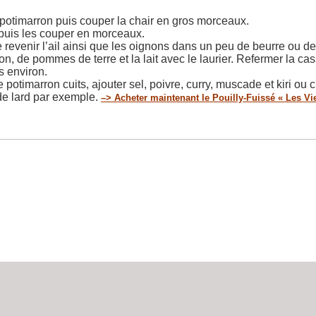
 potimarron puis couper la chair en gros morceaux.
puis les couper en morceaux.
revenir l’ail ainsi que les oignons dans un peu de beurre ou de l
n, de pommes de terre et la lait avec le laurier. Refermer la cas
s environ.
 potimarron cuits, ajouter sel, poivre, curry, muscade et kiri ou 
e lard par exemple.
–> Acheter maintenant le Pouilly-Fuissé « Les V