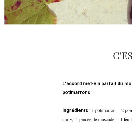
C’E
L’accord met-vin parfait du m
potimarrons :
1 potimarron, – 2 pomm
Ingrédients
:
curry,- 1 pincée de muscade, – 1 feuill