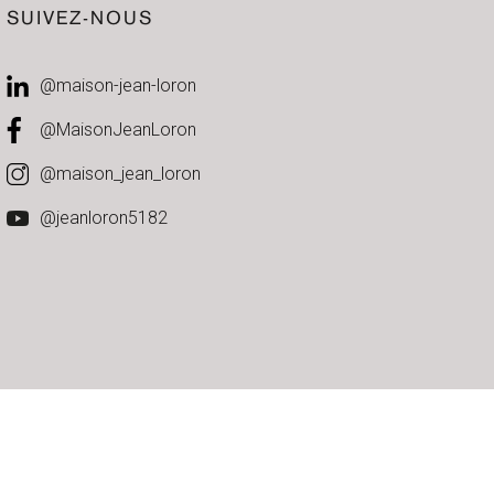
SUIVEZ-NOUS
@maison-jean-loron
@MaisonJeanLoron
@maison_jean_loron
@jeanloron5182