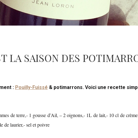
ST LA SAISON DES POTIMARRO
oment :
Pouilly-Fuissé
& potimarrons. Voici une recette simp
es de terre,- 1 gousse d’Ail, – 2 oignons,- 1L de lait,- 10 cl de crème f
e de laurier,- sel et poivre