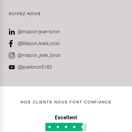
SUIVEZ-NOUS
@maison-jean-loron
@MaisonJeanLoron
@maison_jean_loron
@jeanloron5182
NOS CLIENTS NOUS FONT CONFIANCE
Excellent
★
★
★
★
★