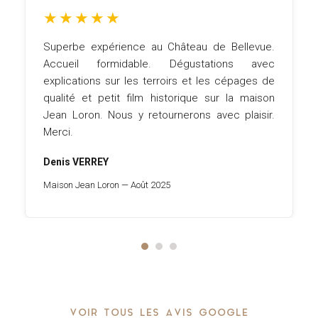
★
★
★
★
★
 Bellevue.
Un cadre extraordinaire, des hôtes 
ions avec
gentillesse incroyable, une dégustation 
 cépages de
repas succulents. Nous avons pass
r la maison
moment incroyable, nous reviendrons les
ec plaisir.
fermés.
Julian Grasset
Château Bellevue — Octobre 2025
VOIR TOUS LES AVIS GOOGLE