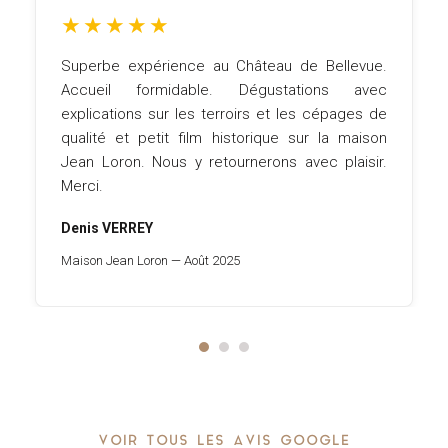
★
★
★
★
★
de Bellevue.
Un cadre extraordinaire, des hôte
ations avec
gentillesse incroyable, une dégustatio
les cépages de
repas succulents. Nous avons pa
sur la maison
moment incroyable, nous reviendrons l
avec plaisir.
fermés.
Julian Grasset
Château Bellevue — Octobre 2025
VOIR TOUS LES AVIS GOOGLE