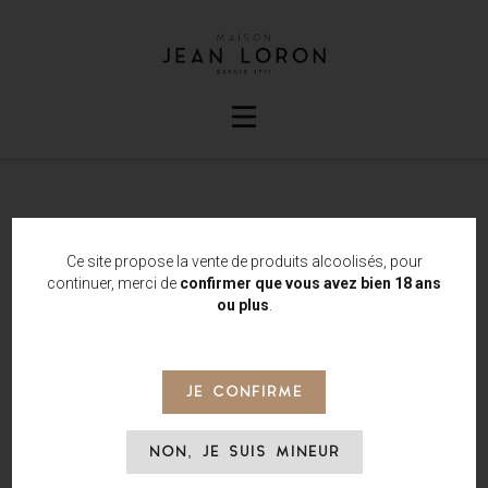
NOS ACTUALITÉS
Ce site propose la vente de produits alcoolisés, pour
continuer, merci de
confirmer que vous avez bien 18 ans
ou plus
.
JE CONFIRME
NON, JE SUIS MINEUR