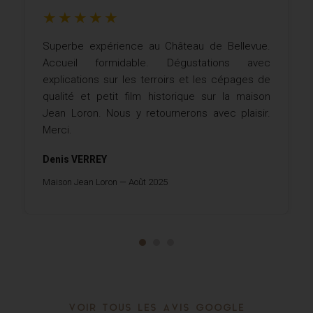
★
★
★
★
★
ellevue.
Un cadre extraordinaire, des hôtes d'
ns avec
gentillesse incroyable, une dégustation et
épages de
repas succulents. Nous avons passé
la maison
moment incroyable, nous reviendrons les y
 plaisir.
fermés.
Julian Grasset
Château Bellevue — Octobre 2025
VOIR TOUS LES AVIS GOOGLE