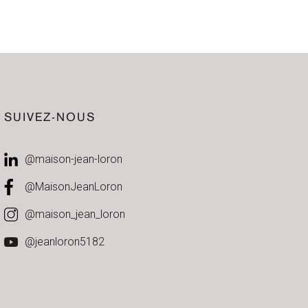
SUIVEZ-NOUS
@maison-jean-loron
@MaisonJeanLoron
@maison_jean_loron
@jeanloron5182