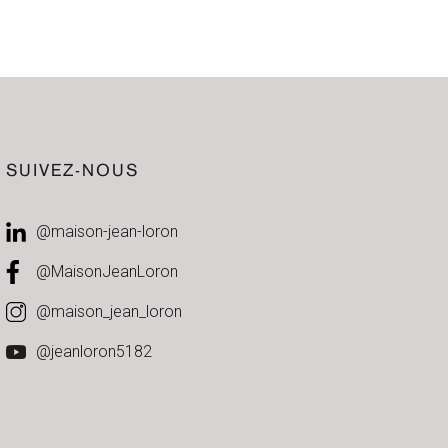
SUIVEZ-NOUS
@maison-jean-loron
@MaisonJeanLoron
@maison_jean_loron
@jeanloron5182