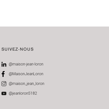
SUIVEZ-NOUS
@maison-jean-loron
@MaisonJeanLoron
@maison_jean_loron
@jeanloron5182