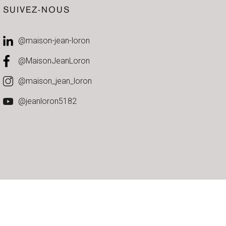
SUIVEZ-NOUS
@maison-jean-loron
@MaisonJeanLoron
@maison_jean_loron
@jeanloron5182