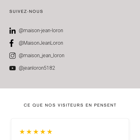
SUIVEZ-NOUS
@maison-jean-loron
@MaisonJeanLoron
@maison_jean_loron
@jeanloron5182
CE QUE NOS VISITEURS EN PENSENT
★
★
★
★
★