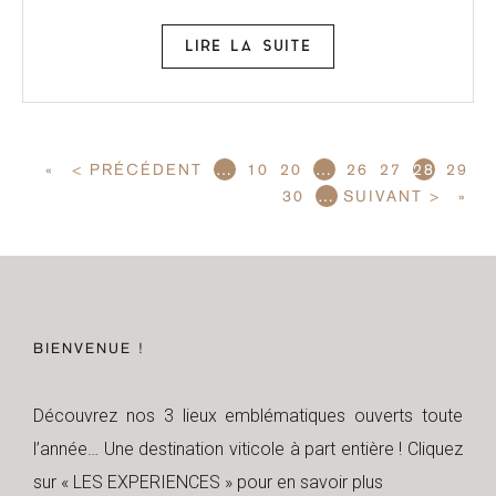
LIRE LA SUITE
«
< PRÉCÉDENT
…
10
20
…
26
27
28
29
30
…
SUIVANT >
»
BIENVENUE !
Découvrez nos 3 lieux emblématiques ouverts toute
l’année… Une destination viticole à part entière ! Cliquez
sur « LES EXPERIENCES » pour en savoir plus