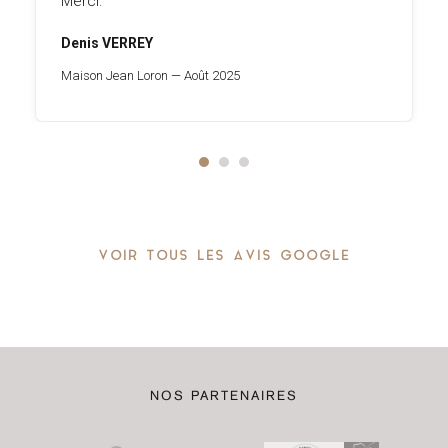
Julian Grasset
ERREY
Château Bellevue
an Loron — Août 2025
VOIR TOUS LES AVIS GOOGLE
NOS PARTENAIRES