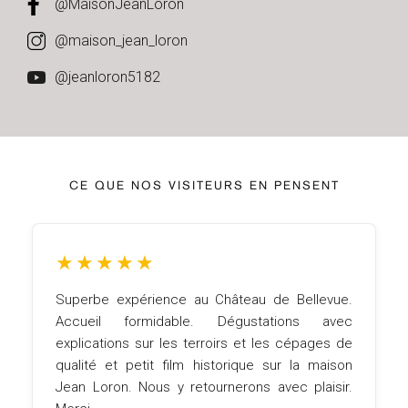
@MaisonJeanLoron
@maison_jean_loron
@jeanloron5182
CE QUE NOS VISITEURS EN PENSENT
★
★
★
★
★
★
★
 expérience au Château de Bellevue.
Un cadre ext
l formidable. Dégustations avec
gentillesse i
ions sur les terroirs et les cépages de
repas succu
et petit film historique sur la maison
moment incroy
on. Nous y retournerons avec plaisir.
fermés.