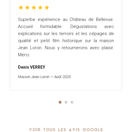
★
★
★
★
★
teau de Bellevue.
Un cadre extraordinaire, des 
gustations avec
gentillesse incroyable, une dégu
s et les cépages de
repas succulents. Nous avo
rique sur la maison
moment incroyable, nous reviend
rons avec plaisir.
fermés.
Julian Grasset
Château Bellevue — Octobre 2025
VOIR TOUS LES AVIS GOOGLE