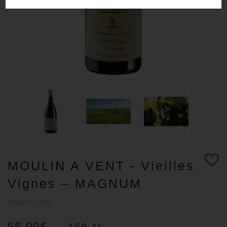
MOULIN A VENT - Vieilles
Vignes – MAGNUM
BEAUJOLAIS
58,00
€
- 150 cL