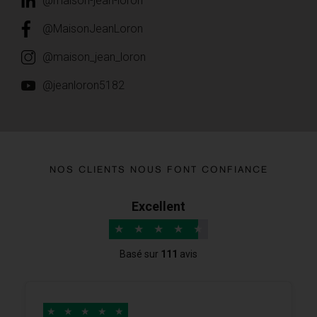
@maison-jean-loron
@MaisonJeanLoron
@maison_jean_loron
@jeanloron5182
NOS CLIENTS NOUS FONT CONFIANCE
Excellent
★
★
★
★
★
Basé sur
111
avis
★
★
★
★
★