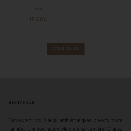
2023
19,00
€
VOIR PLUS
BIENVENUE !
Découvrez nos 3 lieux emblématiques ouverts toute
l’année… Une destination viticole à part entière ! Cliquez